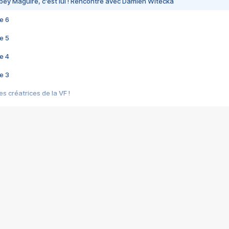
bey Maguire, c'est lui ! Rencontre avec Damien Witecka
e 6
e 5
e 4
e 3
s créatrices de la VF !
e 2
e 1
e Mektoub My Love arrive enfin ! Rencontre avec Shaïn Boumedine et Sal
i : après Toni en famille
elle réalise le bouleversant Dites lui que je l'aime
ais ! Rencontre autour de Vie privée de Rebecca Zlotowski
 de Marguerite, Grave... Rencontre avec Ella Rumpf