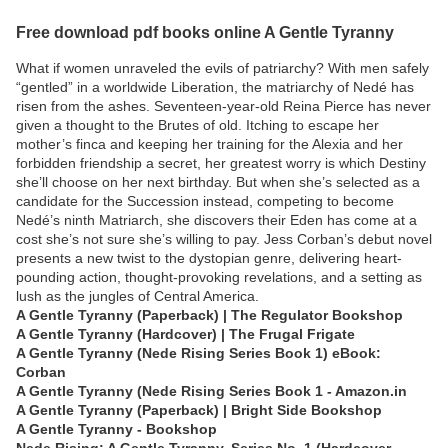
Free download pdf books online A Gentle Tyranny
What if women unraveled the evils of patriarchy? With men safely
“gentled” in a worldwide Liberation, the matriarchy of Nedé has
risen from the ashes. Seventeen-year-old Reina Pierce has never
given a thought to the Brutes of old. Itching to escape her
mother’s finca and keeping her training for the Alexia and her
forbidden friendship a secret, her greatest worry is which Destiny
she’ll choose on her next birthday. But when she’s selected as a
candidate for the Succession instead, competing to become
Nedé’s ninth Matriarch, she discovers their Eden has come at a
cost she’s not sure she’s willing to pay. Jess Corban’s debut novel
presents a new twist to the dystopian genre, delivering heart-
pounding action, thought-provoking revelations, and a setting as
lush as the jungles of Central America.
A Gentle Tyranny (Paperback) | The Regulator Bookshop
A Gentle Tyranny (Hardcover) | The Frugal Frigate
A Gentle Tyranny (Nede Rising Series Book 1) eBook:
Corban
A Gentle Tyranny (Nede Rising Series Book 1 - Amazon.in
A Gentle Tyranny (Paperback) | Bright Side Bookshop
A Gentle Tyranny - Bookshop
Nede Rising: A Gentle Tyranny, Series No. 1 (Hardcover