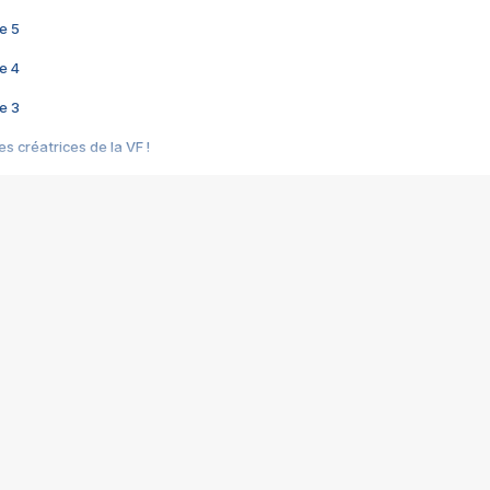
e 5
e 4
e 3
s créatrices de la VF !
e 2
e 1
e Mektoub My Love arrive enfin ! Rencontre avec Shaïn Boumedine et Sal
i : après Toni en famille
elle réalise le bouleversant Dites lui que je l'aime
ais ! Rencontre autour de Vie privée de Rebecca Zlotowski
 de Marguerite, Grave... Rencontre avec Ella Rumpf
 Les Rêveurs, un film intime sur la santé mentale