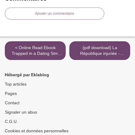
Ajouter un commentaire
< Online Read Ebook
{pdf download} La
Trapped in a Dating Sim:
République injuriée -
The World of Otome
Histoire des offenses au
Games is Tough for Mobs
chef de l'Etat de la IIIe à la
(Light Novel) Vol. 1
Ve République >
Hébergé par Eklablog
Top articles
Pages
Contact
Signaler un abus
C.G.U.
Cookies et données personnelles