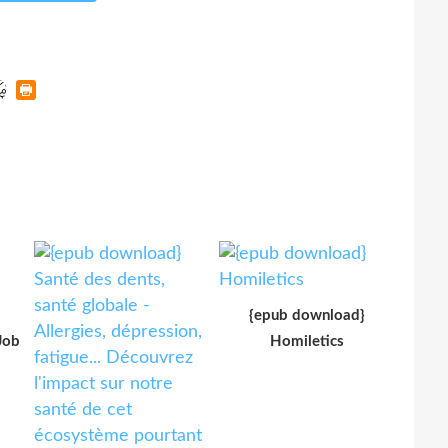
{epub download}
Job
Homiletics