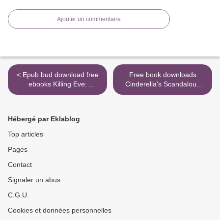
Ajouter un commentaire
< Epub bud download free
Free book downloads
ebooks Killing Eve:
Cinderella's Scandalous
Codename Villanelle
Secret >
9780316476720
Hébergé par Eklablog
Top articles
Pages
Contact
Signaler un abus
C.G.U.
Cookies et données personnelles