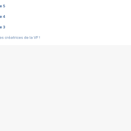
e 5
e 4
e 3
s créatrices de la VF !
e 2
e 1
e Mektoub My Love arrive enfin ! Rencontre avec Shaïn Boumedine et Sal
i : après Toni en famille
elle réalise le bouleversant Dites lui que je l'aime
ais ! Rencontre autour de Vie privée de Rebecca Zlotowski
 de Marguerite, Grave... Rencontre avec Ella Rumpf
 Les Rêveurs, un film intime sur la santé mentale