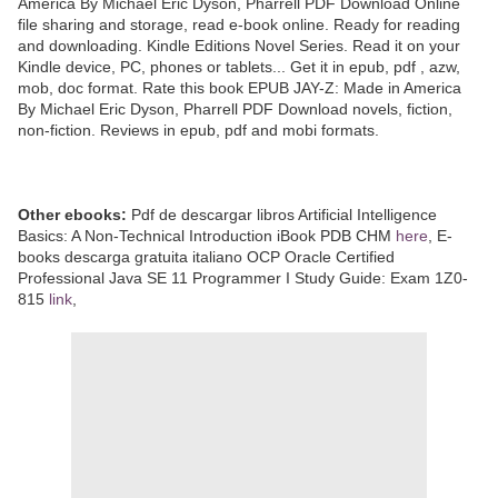
America By Michael Eric Dyson, Pharrell PDF Download Online
file sharing and storage, read e-book online. Ready for reading
and downloading. Kindle Editions Novel Series. Read it on your
Kindle device, PC, phones or tablets... Get it in epub, pdf , azw,
mob, doc format. Rate this book EPUB JAY-Z: Made in America
By Michael Eric Dyson, Pharrell PDF Download novels, fiction,
non-fiction. Reviews in epub, pdf and mobi formats.
Other ebooks:
Pdf de descargar libros Artificial Intelligence
Basics: A Non-Technical Introduction iBook PDB CHM
here
, E-
books descarga gratuita italiano OCP Oracle Certified
Professional Java SE 11 Programmer I Study Guide: Exam 1Z0-
815
link
,