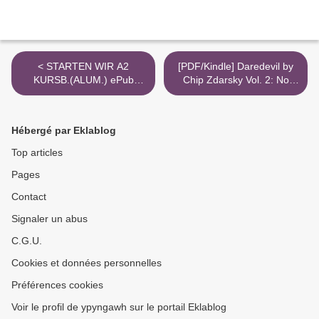
< STARTEN WIR A2
[PDF/Kindle] Daredevil by
KURSB.(ALUM.) ePub
Chip Zdarsky Vol. 2: No
gratis
Devils, Only God by Chip
Zdarsky, Lalit Kumar
Sharma >
Hébergé par Eklablog
Top articles
Pages
Contact
Signaler un abus
C.G.U.
Cookies et données personnelles
Préférences cookies
Voir le profil de ypyngawh sur le portail Eklablog