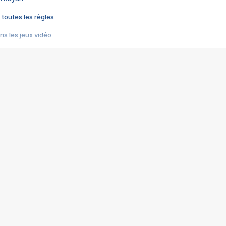
 toutes les règles
s les jeux vidéo
us choquant de Rockstar ? - Le scandale BULLY
e plus moche de Steam
du RÊVE tourne au CAUCHEMAR
pendant 8 heures
it… à tort
umiliés par un jeu vidéo
ire - Final Fantasy 8
ti un empire - Age of Empires
story DOFUS
tard, il crée l'un des pires jeux de tous les temps, MindsEye.