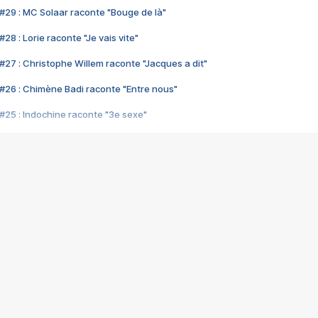
#29 : MC Solaar raconte "Bouge de là"
28 : Lorie raconte "Je vais vite"
#27 : Christophe Willem raconte "Jacques a dit"
#26 : Chimène Badi raconte "Entre nous"
#25 : Indochine raconte "3e sexe"
#24 : Zaho raconte "C'est chelou"
#23 : Patrick Bruel raconte "Au café des délices"
#22 : Kyo raconte "Le chemin"
#21 : Nolwenn Leroy raconte "Cassé"
#20 : Patrick Hernandez raconte "Born to be alive"
#19 : Lorie raconte "Près de moi"
#18 : Michael Jones raconte "A nos actes manqués" (avec Jean-Jacque