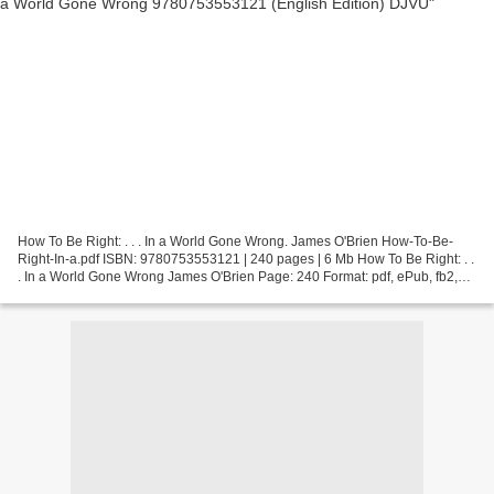
How To Be Right: . . . In a World Gone Wrong. James O'Brien How-To-Be-
Right-In-a.pdf ISBN: 9780753553121 | 240 pages | 6 Mb How To Be Right: . .
. In a World Gone Wrong James O'Brien Page: 240 Format: pdf, ePub, fb2,
mobi ISBN: 9780753553121 Publisher:...