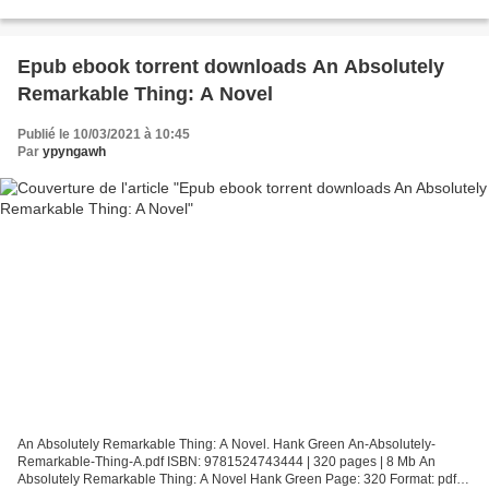
Tyler Akidau, Slava Chernyak, Reuven Lax Page:...
Epub ebook torrent downloads An Absolutely
Remarkable Thing: A Novel
Publié le 10/03/2021 à 10:45
Par
ypyngawh
An Absolutely Remarkable Thing: A Novel. Hank Green An-Absolutely-
Remarkable-Thing-A.pdf ISBN: 9781524743444 | 320 pages | 8 Mb An
Absolutely Remarkable Thing: A Novel Hank Green Page: 320 Format: pdf,